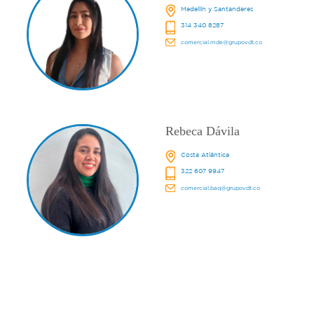
Medellín y Santanderes
314 340 8287
comercial.mde@grupovdt.co
Rebeca Dávila
Costa Atlántica
322 607 9947
comercial.baq@grupovdt.co