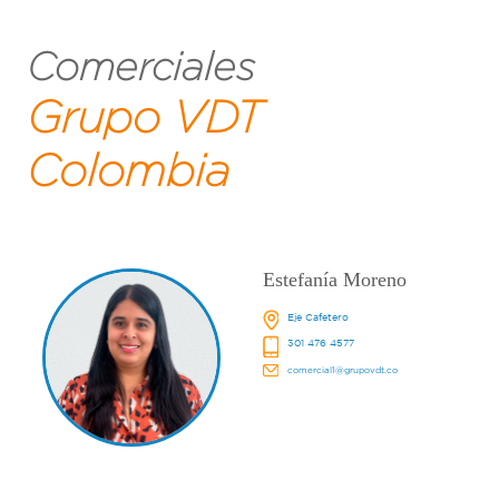
Comerciales
Grupo VDT
Colombia
Estefanía Moreno
Eje Cafetero
301 476 4577
comercial1@grupovdt.co