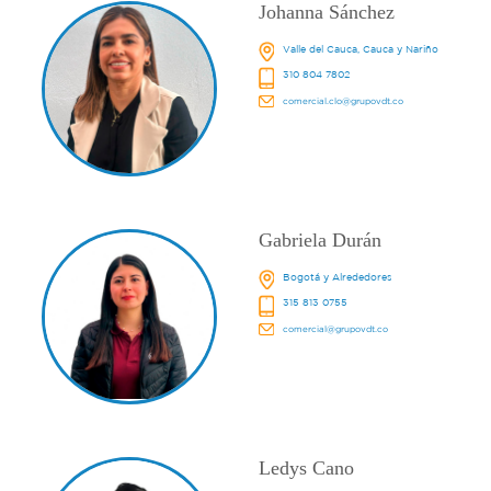
Johanna Sánchez
Valle del Cauca, Cauca y Nariño
310 804 7802
comercial.clo@grupovdt.co
Gabriela Durán
Bogotá y Alrededores
315 813 0755
comercial@grupovdt.co
Ledys Cano