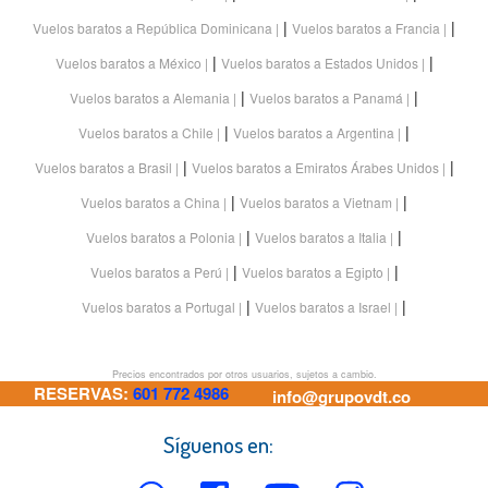
|
|
Vuelos baratos a República Dominicana
Vuelos baratos a Francia
|
|
Vuelos baratos a México
Vuelos baratos a Estados Unidos
|
|
Vuelos baratos a Alemania
Vuelos baratos a Panamá
|
|
Vuelos baratos a Chile
Vuelos baratos a Argentina
|
|
Vuelos baratos a Brasil
Vuelos baratos a Emiratos Árabes Unidos
|
|
Vuelos baratos a China
Vuelos baratos a Vietnam
|
|
Vuelos baratos a Polonia
Vuelos baratos a Italia
|
|
Vuelos baratos a Perú
Vuelos baratos a Egipto
|
|
Vuelos baratos a Portugal
Vuelos baratos a Israel
Precios encontrados por otros usuarios, sujetos a cambio.
RESERVAS:
601 772 4986
info@grupovdt.co
Síguenos en: