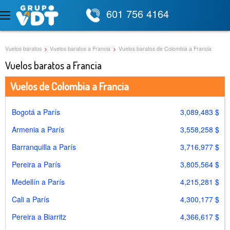
601 756 4164
Vuelos baratos
>
Vuelos baratos a Francia
>
Vuelos baratos de Colombia a Francia
Vuelos baratos a Francia
Vuelos de Colombia a Francia
Bogotá a París
3,089,483 $
Armenia a París
3,558,258 $
Barranquilla a París
3,716,977 $
Pereira a París
3,805,564 $
Medellín a París
4,215,281 $
Cali a París
4,300,177 $
Pereira a Biarritz
4,366,617 $