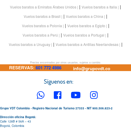
|
|
Vuelos baratos a Emiratos Árabes Unidos
Vuelos baratos a Italia
|
|
Vuelos baratos a Brasil
Vuelos baratos a China
|
|
Vuelos baratos a Polonia
Vuelos baratos a Egipto
|
|
Vuelos baratos a Perú
Vuelos baratos a Portugal
|
|
Vuelos baratos a Uruguay
Vuelos baratos a Antillas Neerlandesas
Precios encontrados por otros usuarios, sujetos a cambio.
RESERVAS:
601 772 4986
info@grupovdt.co
Síguenos en:
Grupo VDT Colombia - Registro Nacional de Turismo 27333 - NIT 900.506.823-2
Dirección oficina Bogotá:
Calle 128B # 56A – 43
Bogotá, Colombia