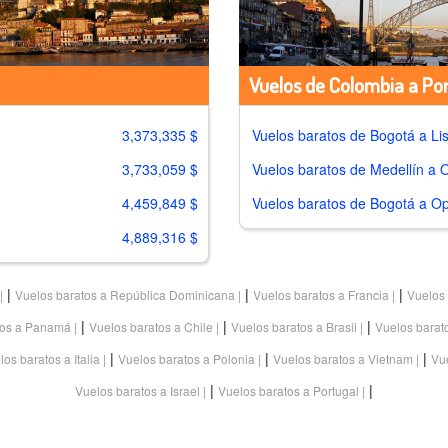
Vuelos de Colombia a Por
3,373,335 $
Vuelos baratos de
Bogotá a Li
3,733,059 $
Vuelos baratos de
Medellín a 
4,459,849 $
Vuelos baratos de
Bogotá a Op
4,889,316 $
|
|
|
Vuelos baratos a República Dominicana
Vuelos baratos a Francia
Vuelos 
|
|
|
tos a Panamá
Vuelos baratos a Chile
Vuelos baratos a Brasil
Vuelos barat
|
|
|
los baratos a Italia
Vuelos baratos a Polonia
Vuelos baratos a Vietnam
Vue
|
|
Vuelos baratos a Israel
Vuelos baratos a Portugal