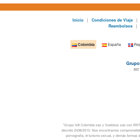
Inicio
|
Condiciones de Viaje
|
Reembolsos
|
Colombia
España
Rep
Grupo 
SIC 
"Grupo Vdt Colombia sas y Vuelokey sas con RNT 27
decreto 2438/2010. Nos encontramos comprometidos co
pornografía, el turismo sexual, y demás formas 