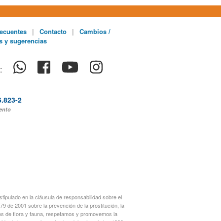
ecuentes
|
Contacto
|
Cambios /
s y sugerencias
:
6.823-2
ento
ipulado en la cláusula de responsabilidad sobre el
9 de 2001 sobre la prevención de la prostitución, la
ies de flora y fauna, respetamos y promovemos la