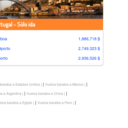
tugal - Sólo ida
sboa
1,886,718 $
Oporto
2,749,323 $
orto
2,936,526 $
|
|
baratos a Estados Unidos
Vuelos baratos a México
|
|
os a Argentina
Vuelos baratos a China
|
|
los baratos a Egipto
Vuelos baratos a Perú