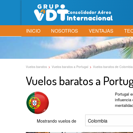
Consolidador Aéreo
Internacional
INICIO
NOSOTROS
VENTAJAS
TE
Vuelos baratos
>
Vuelos baratos a Portugal
>
Vuelos baratos de Colombia
Vuelos baratos a Portug
Portugal e
influencia
mentalidad
Mostrando vuelos de