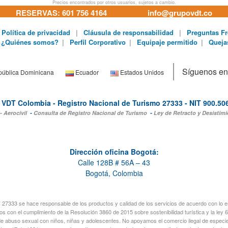
Precios encontrados por otros usuarios, sujetos a cambio.
RESERVAS: 601 756 4164
info@grupovdt.co
Política de privacidad
|
Cláusula de responsabilidad
|
Preguntas Fr
¿Quiénes somos?
|
Perfil Corporativo
|
Equipaje permitido
|
Queja
Síguenos en
ública Dominicana
Ecuador
Estados Unidos
VDT Colombia - Registro Nacional de Turismo 27333 - NIT 900.50
- Aerocivil
-
Consulta de Registro Nacional de Turismo
-
Ley de Retracto y Desistimi
Dirección oficina Bogotá:
Calle 128B # 56A – 43
Bogotá, Colombia
333 se hace responsable de los productos y calidad de los servicios de acuerdo con lo est
n el cumplimiento de la Resolución 3860 de 2015 sobre sostenibilidad turística y la ley 67
de abuso sexual con niños, niñas y adolescentes. No apoyamos el comercio ilegal de espec