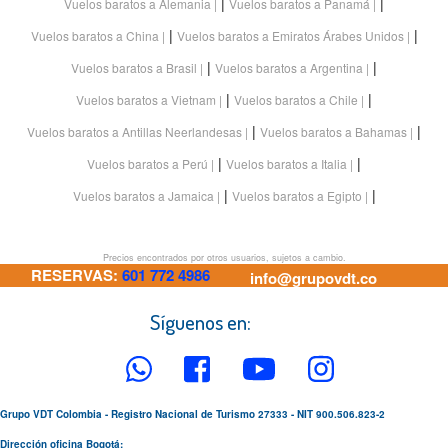
|
|
Vuelos baratos a Alemania
Vuelos baratos a Panamá
|
|
Vuelos baratos a China
Vuelos baratos a Emiratos Árabes Unidos
|
|
Vuelos baratos a Brasil
Vuelos baratos a Argentina
|
|
Vuelos baratos a Vietnam
Vuelos baratos a Chile
|
|
Vuelos baratos a Antillas Neerlandesas
Vuelos baratos a Bahamas
|
|
Vuelos baratos a Perú
Vuelos baratos a Italia
|
|
Vuelos baratos a Jamaica
Vuelos baratos a Egipto
Precios encontrados por otros usuarios, sujetos a cambio.
RESERVAS:
601 772 4986
info@grupovdt.co
Síguenos en:
Grupo VDT Colombia - Registro Nacional de Turismo 27333 - NIT 900.506.823-2
Dirección oficina Bogotá: