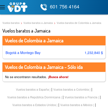
601 756 4164
Vuelos baratos
>
Vuelos baratos a Jamaica
>
Vuelos baratos de Colombia a Jamaica
Vuelos baratos a Jamaica
Vuelos de Colombia a Jamaica
Bogotá a Montego Bay
1,232,840 $
Vuelos de Colombia a Jamaica - Sólo ida
No se encontraron resultados.
¡Busca ahora!
|
|
Vuelos baratos a España
Vuelos baratos a Colombia
|
|
Vuelos baratos a República Dominicana
Vuelos baratos a Francia
|
|
Vuelos baratos a Estados Unidos
Vuelos baratos a México