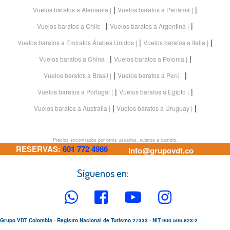
|
|
Vuelos baratos a Alemania
Vuelos baratos a Panamá
|
|
Vuelos baratos a Chile
Vuelos baratos a Argentina
|
|
Vuelos baratos a Emiratos Árabes Unidos
Vuelos baratos a Italia
|
|
Vuelos baratos a China
Vuelos baratos a Polonia
|
|
Vuelos baratos a Brasil
Vuelos baratos a Perú
|
|
Vuelos baratos a Portugal
Vuelos baratos a Egipto
|
|
Vuelos baratos a Australia
Vuelos baratos a Uruguay
Precios encontrados por otros usuarios, sujetos a cambio.
RESERVAS:
601 772 4986
info@grupovdt.co
Síguenos en:
Grupo VDT Colombia - Registro Nacional de Turismo 27333 - NIT 900.506.823-2