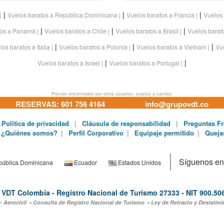
|
|
|
Vuelos baratos a República Dominicana
Vuelos baratos a Francia
Vuelos 
|
|
|
tos a Panamá
Vuelos baratos a Chile
Vuelos baratos a Brasil
Vuelos barat
|
|
|
los baratos a Italia
Vuelos baratos a Polonia
Vuelos baratos a Vietnam
Vue
|
|
Vuelos baratos a Israel
Vuelos baratos a Portugal
Precios encontrados por otros usuarios, sujetos a cambio.
RESERVAS: 601 756 4164
info@grupovdt.co
Política de privacidad
|
Cláusula de responsabilidad
|
Preguntas Fr
¿Quiénes somos?
|
Perfil Corporativo
|
Equipaje permitido
|
Queja
Síguenos en
ública Dominicana
Ecuador
Estados Unidos
VDT Colombia - Registro Nacional de Turismo 27333 - NIT 900.50
- Aerocivil
-
Consulta de Registro Nacional de Turismo
-
Ley de Retracto y Desistimi