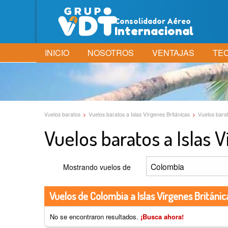
Consolidador Aéreo
Internacional
INICIO
NOSOTROS
VENTAJAS
TE
Vuelos baratos
>
Vuelos baratos a Islas Vírgenes Británicas
>
Vuelos barat
Vuelos baratos a Islas V
Mostrando vuelos de
Vuelos de Colombia a Islas Vírgenes Británic
No se encontraron resultados.
¡Busca ahora!