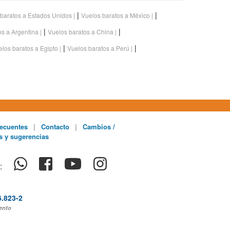
|
|
baratos a Estados Unidos
Vuelos baratos a México
|
|
os a Argentina
Vuelos baratos a China
|
|
los baratos a Egipto
Vuelos baratos a Perú
ecuentes
|
Contacto
|
Cambios /
s y sugerencias
:
6.823-2
ento