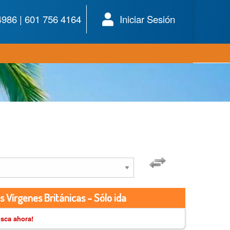
4986 | 601 756 4164
Iniciar Sesión
s Vírgenes Británicas - Sólo ida
sca ahora!