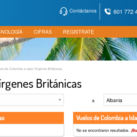
Contáctanos
601 772 
CNOLOGÍA
CIFRAS
REGISTRATE
os de Colombia a Islas Vírgenes Británicas
írgenes Británicas
a
as
Vuelos de Colombia a Isla
No se encontraron resultados.
¡Bu