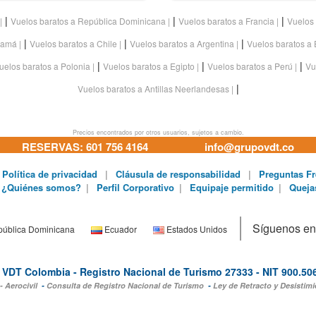
|
|
|
Vuelos baratos a República Dominicana
Vuelos baratos a Francia
Vuelos 
|
|
|
namá
Vuelos baratos a Chile
Vuelos baratos a Argentina
Vuelos baratos a
|
|
|
uelos baratos a Polonia
Vuelos baratos a Egipto
Vuelos baratos a Perú
Vu
|
Vuelos baratos a Antillas Neerlandesas
Precios encontrados por otros usuarios, sujetos a cambio.
RESERVAS: 601 756 4164
info@grupovdt.co
Política de privacidad
|
Cláusula de responsabilidad
|
Preguntas Fr
¿Quiénes somos?
|
Perfil Corporativo
|
Equipaje permitido
|
Queja
Síguenos en
ública Dominicana
Ecuador
Estados Unidos
VDT Colombia - Registro Nacional de Turismo 27333 - NIT 900.50
- Aerocivil
-
Consulta de Registro Nacional de Turismo
-
Ley de Retracto y Desistimi