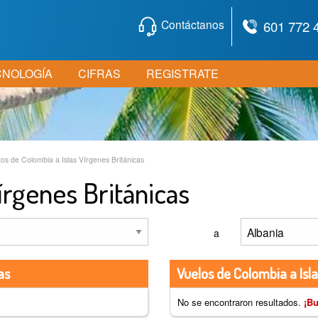
Contáctanos
601 772 
CNOLOGÍA
CIFRAS
REGISTRATE
os de Colombia a Islas Vírgenes Británicas
írgenes Británicas
a
as
Vuelos de Colombia a Isla
No se encontraron resultados.
¡Bu