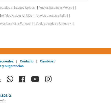
|
|
baratos a Estados Unidos
Vuelos baratos a México
|
|
 Emiratos Árabes Unidos
Vuelos baratos a Italia
|
|
elos baratos a Portugal
Vuelos baratos a Uruguay
ecuentes
|
Contacto
|
Cambios /
s y sugerencias
:
6.823-2
ento