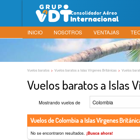
Consolidador Aéreo
Internacional
INICIO
NOSOTROS
VENTAJAS
TE
Vuelos baratos
>
Vuelos baratos a Islas Vírgenes Británicas
>
Vuelos barat
Vuelos baratos a Islas V
Mostrando vuelos de
Vuelos de Colombia a Islas Vírgenes Británic
No se encontraron resultados.
¡Busca ahora!