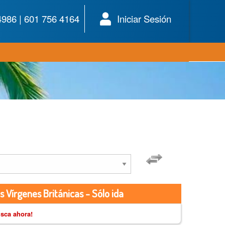
4986 | 601 756 4164
Iniciar Sesión
s Vírgenes Británicas - Sólo ida
sca ahora!