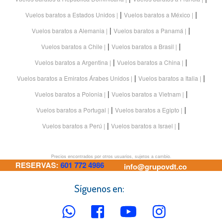
|
|
Vuelos baratos a Estados Unidos
Vuelos baratos a México
|
|
Vuelos baratos a Alemania
Vuelos baratos a Panamá
|
|
Vuelos baratos a Chile
Vuelos baratos a Brasil
|
|
Vuelos baratos a Argentina
Vuelos baratos a China
|
|
Vuelos baratos a Emiratos Árabes Unidos
Vuelos baratos a Italia
|
|
Vuelos baratos a Polonia
Vuelos baratos a Vietnam
|
|
Vuelos baratos a Portugal
Vuelos baratos a Egipto
|
|
Vuelos baratos a Perú
Vuelos baratos a Israel
Precios encontrados por otros usuarios, sujetos a cambio.
RESERVAS:
601 772 4986
info@grupovdt.co
Síguenos en: