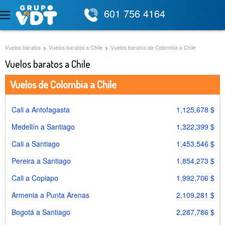
601 756 4164
Vuelos baratos
>
Vuelos baratos a Chile
>
Vuelos baratos de Colombia a Chile
Vuelos baratos a Chile
Vuelos de Colombia a Chile
Cali a Antofagasta
1,125,678 $
Medellín a Santiago
1,322,399 $
Cali a Santiago
1,453,546 $
Pereira a Santiago
1,854,273 $
Cali a Copiapo
1,992,706 $
Armenia a Punta Arenas
2,109,281 $
Bogotá a Santiago
2,287,786 $